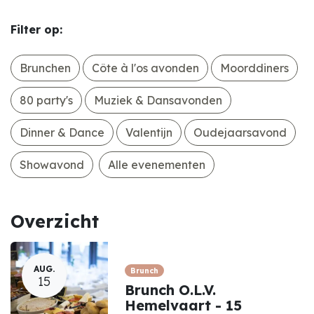
Filter op:
Brunchen
Côte à l'os avonden
Moorddiners
80 party's
Muziek & Dansavonden
Dinner & Dance
Valentijn
Oudejaarsavond
Showavond
Alle evenementen
Overzicht
AUG.
Brunch
15
Brunch O.L.V.
Hemelvaart - 15