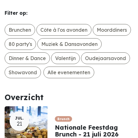
Filter op:
Brunchen
Côte à l'os avonden
Moorddiners
80 party's
Muziek & Dansavonden
Dinner & Dance
Valentijn
Oudejaarsavond
Showavond
Alle evenementen
Overzicht
JUL.
Brunch
21
Nationale Feestdag
Brunch - 21 juli 2026